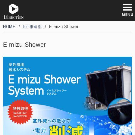
HOME
/
IoT推進部
/
E mizu Shower
E mizu Shower